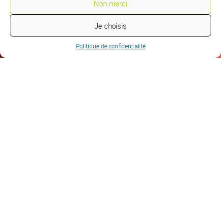
Non merci
Je choisis
Politique de confidentialité
Formations Sécurité
incendie, Secourisme, SST,
Sûreté et Sécurité
Formation Secourisme &
Prévention