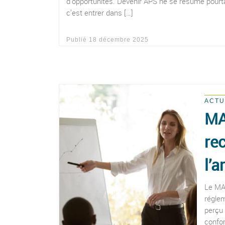
d’opportunités. Devenir APS ne se résume pourta
c’est entrer dans […]
Publié
18 décembre 2025
ACTU
MA
re
l’a
Le MA
réglem
perçu 
confor