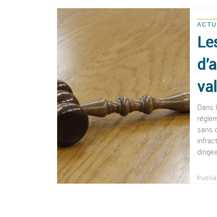
ACTU
Le
d’
va
Dans l
réglem
sans c
infrac
dirige
Publi