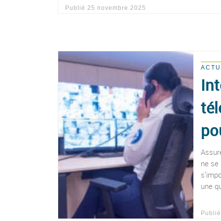
Publié
25 novembre 2025
ACTU
Int
tél
po
Assure
ne se 
s’impo
une qu
Publi