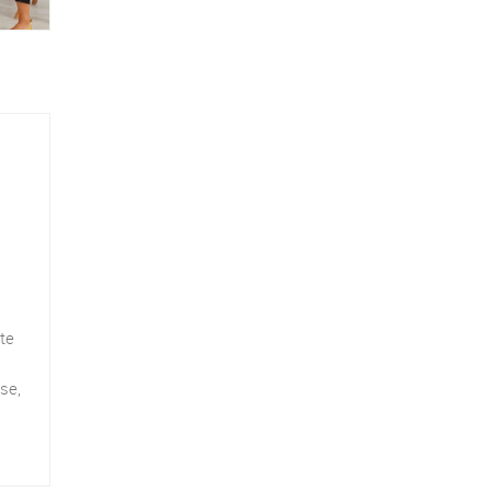
nte
se,