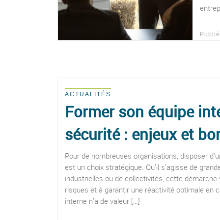
entrep
Publi
ACTUALITÉS
Former son équipe int
sécurité : enjeux et b
Pour de nombreuses organisations, disposer d’un
est un choix stratégique. Qu’il s’agisse de gran
industrielles ou de collectivités, cette démarche 
risques et à garantir une réactivité optimale en 
interne n’a de valeur […]