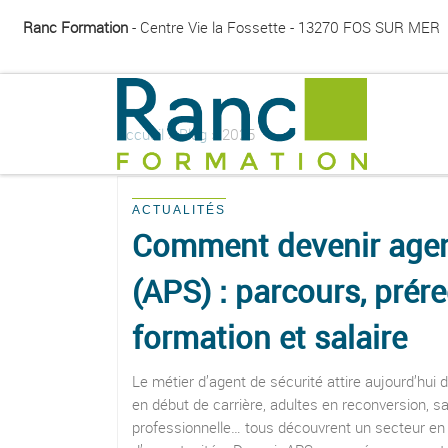
Ranc Formation
- Centre Vie la Fossette - 13270 FOS SUR MER
Passer au contenu
Accueil
»
Blog
»
2025
ACTUALITÉS
Comment devenir agen
(APS) : parcours, prére
formation et salaire
Le métier d’agent de sécurité attire aujourd’hui d
en début de carrière, adultes en reconversion, sa
professionnelle… tous découvrent un secteur en 