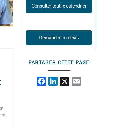
Consulter tout le calendrier
Demander un devis
PARTAGER CETTE PAGE
F
Li
X
E
t
a
n
m
c
ke
ail
e
dI
on
ent
b
n
o