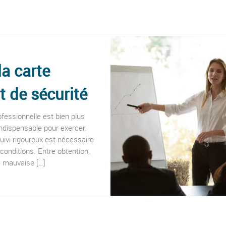
la carte
t de sécurité
ofessionnelle est bien plus
indispensable pour exercer.
suivi rigoureux est nécessaire
 conditions. Entre obtention,
e mauvaise […]