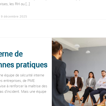
rises, les RH ou […]
é
9 décembre 2025
erne de
onnes pratiques
e équipe de sécurité interne
des entreprises, de PME
vise à renforcer la maîtrise des
cas d’incident. Mais une équipe