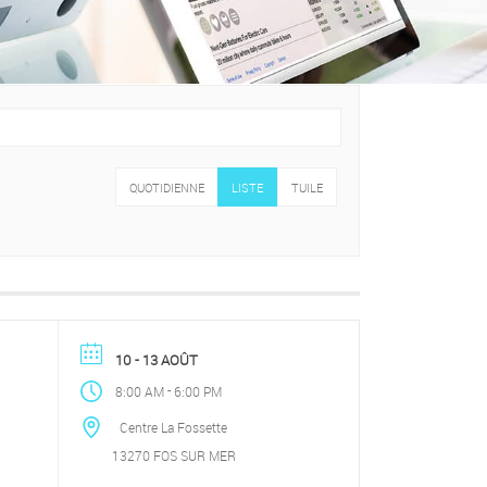
QUOTIDIENNE
LISTE
TUILE
10 - 13 AOÛT
-
8:00 AM
6:00 PM
Centre La Fossette
13270 FOS SUR MER