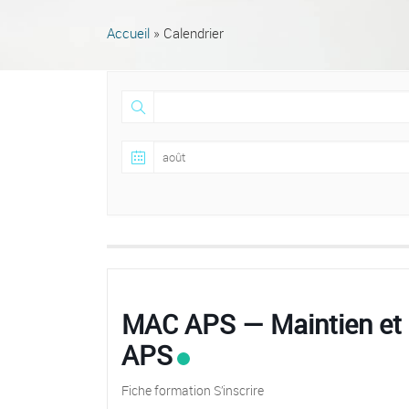
Accueil
»
Calendrier
MAC APS — Maintien et 
APS
Fiche formation S’inscrire