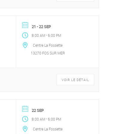
21 - 22 SEP
-
8:00 AM
6:00 PM
Centre La Fossette
13270 FOS SUR MER
VOIR LE DÉTAIL
22 SEP
-
8:00 AM
6:00 PM
Centre La Fossette