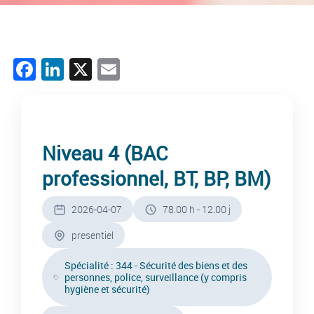
F
Li
X
E
a
n
m
c
ke
ail
e
dI
Niveau 4 (BAC
b
n
professionnel, BT, BP, BM)
o
o
2026-04-07
78.00 h - 12.00 j
k
presentiel
Spécialité : 344 - Sécurité des biens et des
personnes, police, surveillance (y compris
hygiène et sécurité)