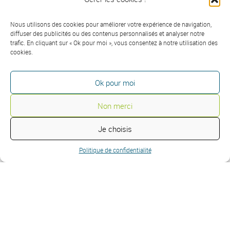
conditions de délivrance du titre professionnel du
ministère chargé de l'emploi.
Nous utilisons des cookies pour améliorer votre expérience de navigation,
Les équivalences :
Opérateur SCT1, agent de
diffuser des publicités ou des contenus personnalisés et analyser notre
trafic. En cliquant sur « Ok pour moi », vous consentez à notre utilisation des
sécurité - Opérateur SCT2, opérateur en
cookies.
vidéoprotection
Les passerelles :
Aucun
Ok pour moi
Les suites de parcours et les débouchés :
Agent
Non merci
de sécurité en Centre de supervision
Vidéoprotection
Je choisis
Politique de confidentialité
Prochaines dates
Standard
Sur mesure