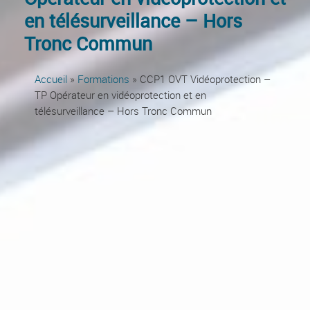
en télésurveillance – Hors
Tronc Commun
Accueil
»
Formations
» CCP1 OVT Vidéoprotection –
TP Opérateur en vidéoprotection et en
télésurveillance – Hors Tronc Commun