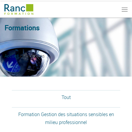
Passer au contenu
Me
Formations
Accueil
»
Formations
Tout
Formation Gestion des situations sensibles en
milieu professionnel