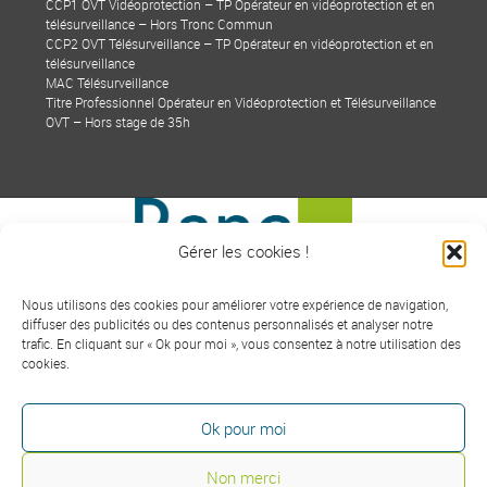
CCP1 OVT Vidéoprotection – TP Opérateur en vidéoprotection et en
télésurveillance – Hors Tronc Commun
CCP2 OVT Télésurveillance – TP Opérateur en vidéoprotection et en
télésurveillance
MAC Télésurveillance
Titre Professionnel Opérateur en Vidéoprotection et Télésurveillance
OVT – Hors stage de 35h
Gérer les cookies !
RANC FORMATION est le nom commercial de Groupe Sécurité
Nous utilisons des cookies pour améliorer votre expérience de navigation,
Formation, une filiale de
RANC DEVELOPPEMENT
diffuser des publicités ou des contenus personnalisés et analyser notre
TEL :
04.42.05.45.88
- mail :
contact@ranc-formation.fr
trafic. En cliquant sur « Ok pour moi », vous consentez à notre utilisation des
SIREN 79760972400076 - APE 8559A - Agrément CNAPS FOR-S1-
cookies.
2021-09-20-A-00083247 - Déclaration DREETS 93131922613
SIEGE SOCIAL : Centre Vie La Fossette 13270 FOS SUR MER
Ok pour moi
Non merci