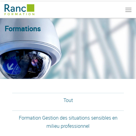
Passer au contenu
Me
Formations
Accueil
»
Formations
Tout
Formation Gestion des situations sensibles en
milieu professionnel